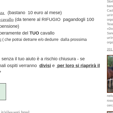
Stor
band
Cach
(bastano 10 euro al mese)
anza
un'i
 cavallo
(da tenere al RIFUGIO pagandogli 100
orgo
Tese
 pensione)
«Dop
liberamente del
TUO
cavallo
San
un'i
i
( che potrai detrarre e/o dedurre dalla prossima
orgo
201.
io senza il tuo aiuto è a rischio chiusura - se
mali ospiti verranno
divisi
e
per loro si riaprirà il
?
nell
ross
cerc
it/rilevanti.html