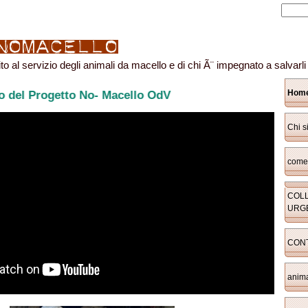
ito al servizio degli animali da macello e di chi Ã¨ impegnato a salvarli
Hom
Macello OdV
Chi 
come 
COLLE
URG
CONT
anima