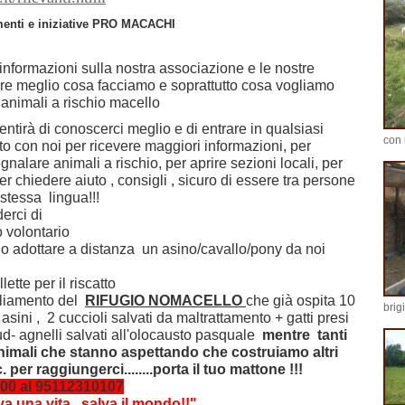
menti e iniziative PRO MACACHI
 informazioni sulla nostra associazione e le nostre
dire meglio cosa facciamo e soprattutto cosa vogliamo
i animali a rischio macello
entirà di conoscerci meglio e di entrare in qualsiasi
con 
o con noi per ricevere maggiori informazioni, per
gnalare animali a rischio, per aprire sezioni locali, per
per chiedere aiuto , consigli , sicuro di essere tra persone
stessa lingua!!!
erci di
o volontario
 o adottare a distanza un asino/cavallo/pony da noi
lette per il riscatto
pliamento del
RIFUGIO NOMACELLO
che già ospita 10
brigi
 asini , 2 cuccioli salvati da maltrattamento + gatti presi
ud- agnelli salvati all'olocausto pasquale
mentre tanti
animali che stanno aspettando che costruiamo altri
. per
raggiungerci........porta il tuo mattone !!!
00 al 95112310107
va una vita ..salva il mondo!!"