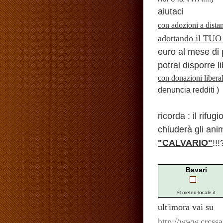
aiutaci
con adozioni a dist
adottando il TUO
euro al mese di
potrai disporre 
con donazioni liberal
denuncia redditi )
ricorda : il rifug
chiuderà gli ani
"CALVARIO"
!!!
Bavari
© meteo-locale.it
ult'imora vai su
http://www.crcssa.