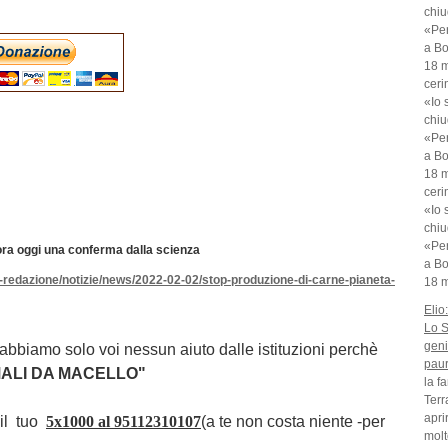
chiu
«Per
a Bo
18 m
ceri
«Io 
chiu
«Per
a Bo
18 m
ceri
«Io 
chiu
«Per
ra oggi una conferma dalla scienza
a Bo
la-redazione/notizie/news/2022-02-02/stop-produzione-di-carne-pianeta-
18 m
Elio
Lo S
geni
abbiamo solo voi nessun aiuto dalle istituzioni perchè
pau
MALI DA MACELLO"
la f
Terr
apri
 il tuo
5x1000 al
95112310107
(a te non costa niente -per
molt