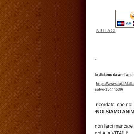
AIUTACI
lo diciamo da anni
anco
https://www.agi.it/dal
salvo-15444539/
ricordate che noi 
NOI SIAMO ANI
"
non farci mancare
noi è la VITA!!!!)