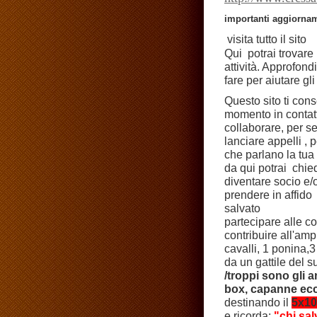
importanti aggiorna
visita tutto il sito
Qui potrai trovare
attività. Approfon
fare per aiutare gl
Questo sito ti cons
momento in contatt
collaborare, per se
lanciare appelli , 
che parlano la tua 
da qui potrai chied
diventare socio e/
prendere in affido
salvato
partecipare alle col
contribuire all'am
cavalli, 1 ponina,3
da un gattile del s
/troppi sono gli 
box, capanne ecc
destinando il
5x10
e ricorda:
"chi sal