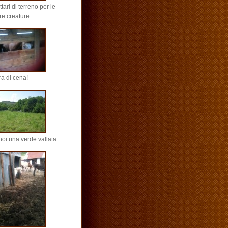
ttari di terreno per le
re creature
ra di cena!
noi una verde vallata