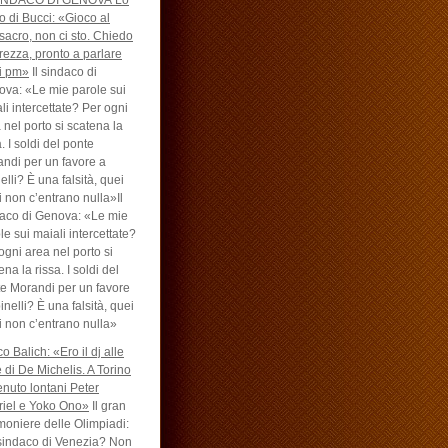
SINDACO DI GENOVA Lo
o di Bucci: «Gioco al
acro, non ci sto. Chiedo
rezza, pronto a parlare
i pm»
Il sindaco di
va: «Le mie parole sui
li intercettate? Per ogni
 nel porto si scatena la
a. I soldi del ponte
ndi per un favore a
elli? È una falsità, quei
i non c’entrano nulla»Il
aco di Genova: «Le mie
le sui maiali intercettate?
ogni area nel porto si
ena la rissa. I soldi del
e Morandi per un favore
inelli? È una falsità, quei
i non c’entrano nulla»
o Balich: «Ero il dj alle
e di De Michelis. A Torino
enuto lontani Peter
iel e Yoko Ono»
Il gran
moniere delle Olimpiadi:
sindaco di Venezia? Non