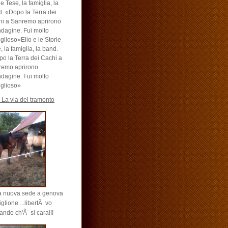
ie Tese, la famiglia, la
. «Dopo la Terra dei
i a Sanremo aprirono
ndagine. Fui molto
glioso»Elio e le Storie
, la famiglia, la band.
o la Terra dei Cachi a
remo aprirono
ndagine. Fui molto
glioso»
 La via del tramonto
a nuova sede a genova
iglione ...libertÃ vo
ando ch'Ã¨ si cara!!!