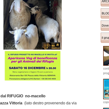
ARCH
BLOG 
Dove
il gr
cont
prog
 dal RIFUGIO no-macello
copi
azza Vittoria
(lato destro provenendo da via