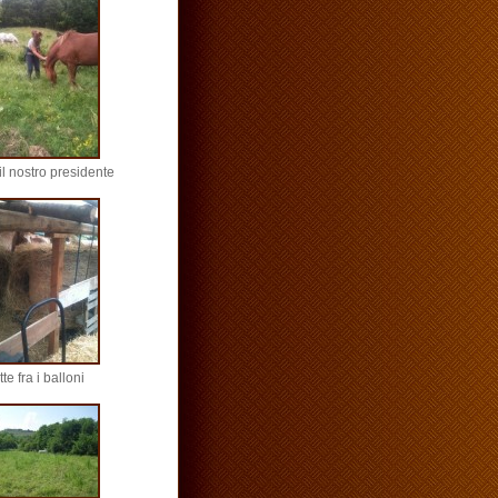
il nostro presidente
tte fra i balloni