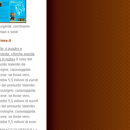
urgente :cerchiamo
ntari e soldi
iere.it
bi, il quadro e
chiesta: «Anche questa
rà in nulla»
Il caso del
unto Valentin de
ogne, caravaggista
cese: se fosse vero,
ebbe 5,5 milioni di euroIl
 del presunto Valentin
oulogne, caravaggista
cese: se fosse vero,
ebbe 5,5 milioni di euroIl
 del presunto Valentin
oulogne, caravaggista
cese: se fosse vero,
ebbe 5,5 milioni di euro