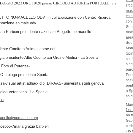
IL 
AGGIO 2023 ORE 18/20 presso CIRCOLO AUTORITà PORTUALE via
sfog
mass
chia
ETTO NO-MACELLO ODV in collaborazione con Centro Ricerca
con 
ntazione animale odv
Geno
ia Barbieri presidente nazionale Progetto no-macello
maia
area
riss
Mora
idente Comitato Animali come noi
Spin
ià presidente Albo Odontoiatri Ordine Medici - La Spezia
sold
sind
 Foro di Potenza-
paro
-etologo-presidente Sparta
Per 
scat
sa-visual artist adhac- dip. DIRAAS- università studi genova
pont
a Sp
edico Veterinario - La Spezia
sold
sta
Marc
fest
ho t
acello@nomacello.org
Gabr
ceri
cebook/maria grazia barbieri
«Io 