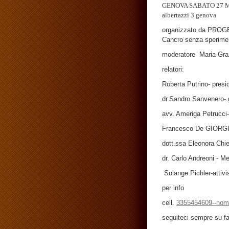
GENOVA SABATO 27 M
albertazzi 3 genova
organizzato da PROG
Cancro senza sperime
moderatore Maria Graz
relatori:
Roberta Putrino- pres
dr.Sandro Sanvenero- g
avv. Ameriga Petrucci-
Francesco De GIORGIO
dott.ssa Eleonora Chie
dr. Carlo Andreoni - M
Solange Pichler-attivi
per info
cell.
3355454609--nom
seguiteci sempre su fa