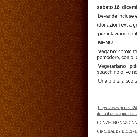
sabato 16 dicemb
bevande incluse e
(donazioni extra g
prenotazione obbl
MENU
Vegano
; carote f
pomodoro, con oli
Vegetariano
, pol
stracchino olive no
Una bibita a scelt
https://www.genova24.i
detto-il-convegno-nazi
CONVEGNO NAZION
CINGHIALE e BIODIV