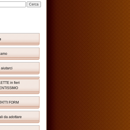
e
siamo
aiutarci
TTE in fieri
ENTISSIMO
ATTI FORM
li da adottare