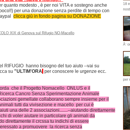
18 e
per quanto modesto , è per noi VITA e sostegno anche
nost
poco!!)
per una donazione senza perdite di tempo con
 paypal
clicca giù in fondo pagina su DONAZIONE
SECOLO XIX di Genova sul Rifugio NO-Macello
Ã¨ o
del RIFUGIO hanno bisogno del tuo aiuto --vai su
icca su
"ULTIM'ORA
per conoscere le urgenze ecc.
per 
rda che il Progetto Nomacello ONLUS e il
cerca Cancro Senza Sperimentazione Animale
azioni gemellate collaborano sempre insieme per il
nimali tutti da vivisezione e macello per cui è
 aiuti una delle 2 associazioni.......--aiutando direttamente
chi di voler aiutare in particolare gli animali da
ndo direttamente il crcssa tu indichi di essere
teressato a promuovere la ricerca senza