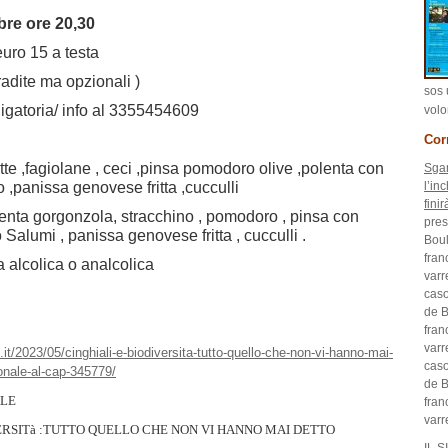
re ore 20,30
uro 15 a testa
radite ma opzionali )
sos 
igatoria/ info al 3355454609
volo
Corr
ritte ,fagiolane , ceci ,pinsa pomodoro olive ,polenta con
Sgar
o
,panissa genovese fritta ,cucculli
l’in
fini
enta gorgonzola, stracchino , pomodoro , pinsa con
pres
 Salumi , panissa genovese fritta , cucculli .
Boul
fran
a alcolica o analcolica
varr
caso
de B
fran
varr
t/2023/05/cinghiali-e-biodiversita-tutto-quello-che-non-vi-hanno-mai-
caso
onale-al-cap-345779/
de B
ALE
fran
varr
ERSITà :TUTTO QUELLO CHE NON VI HANNO MAI DETTO