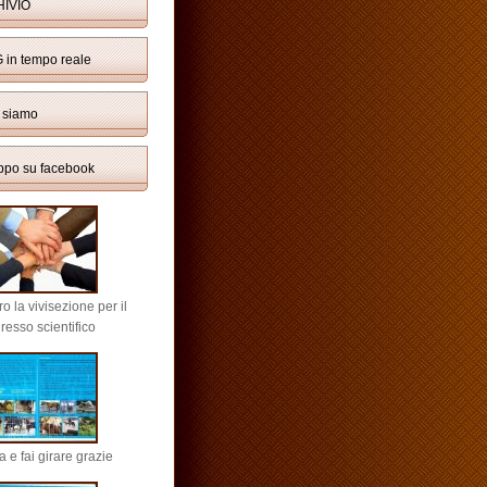
IVIO
in tempo reale
 siamo
uppo su facebook
ro la vivisezione per il
resso scientifico
a e fai girare grazie