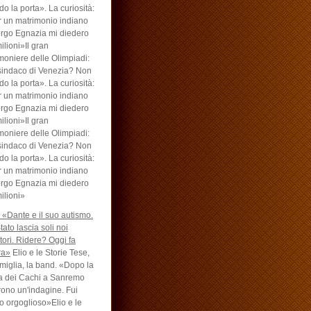
do la porta». La curiosità:
 un matrimonio indiano
rgo Egnazia mi diedero
ilioni»Il gran
moniere delle Olimpiadi:
sindaco di Venezia? Non
do la porta». La curiosità:
 un matrimonio indiano
rgo Egnazia mi diedero
ilioni»Il gran
moniere delle Olimpiadi:
sindaco di Venezia? Non
do la porta». La curiosità:
 un matrimonio indiano
rgo Egnazia mi diedero
ilioni»
: «Dante e il suo autismo.
tato lascia soli noi
tori. Ridere? Oggi fa
ra»
Elio e le Storie Tese,
amiglia, la band. «Dopo la
a dei Cachi a Sanremo
rono un'indagine. Fui
o orgoglioso»Elio e le