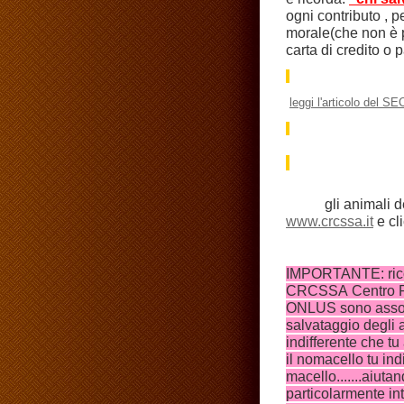
ogni contributo , 
morale(che non è 
carta di credito o
leggi l'articolo del 
gli animali 
www.crcssa.it
e cl
IMPORTANTE: rico
CRCSSA Centro Ri
ONLUS sono associ
salvataggio degli a
indifferente che tu
il nomacello tu indi
macello.......aiuta
particolarmente in